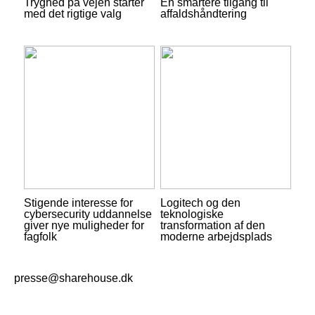
Tryghed på vejen starter
En smartere tilgang til
med det rigtige valg
affaldshåndtering
Stigende interesse for
Logitech og den
cybersecurity uddannelse
teknologiske
giver nye muligheder for
transformation af den
fagfolk
moderne arbejdsplads
presse@sharehouse.dk