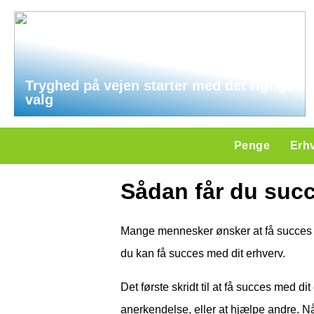
Tryghed på vejen starter med det rigtige
valg
Penge
Erh
Sådan får du succ
Mange mennesker ønsker at få succes me
du kan få succes med dit erhverv.
Det første skridt til at få succes med d
anerkendelse, eller at hjælpe andre. Nå