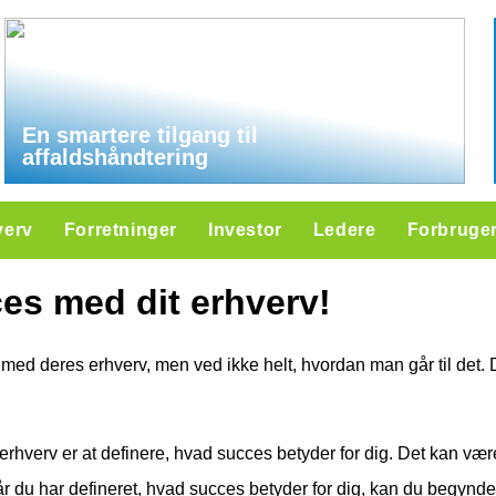
En smartere tilgang til
affaldshåndtering
verv
Forretninger
Investor
Ledere
Forbruge
es med dit erhverv!
d deres erhverv, men ved ikke helt, hvordan man går til det. De
it erhverv er at definere, hvad succes betyder for dig. Det kan vær
r du har defineret, hvad succes betyder for dig, kan du begynde