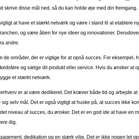
t skrive disse mål ned, så du kan holde øje med din fremgang.
igtigt at have et stærkt netværk og være i stand til at etablere ny
nchen, og være åben for nye ideer og innovationer. Derudover er
ra andre.
om de områder, der er vigtige for at opnå succes. For eksempel, h
rkedsføre og sælge dit produkt eller service. Hvis du ønsker at 
ygge et stærkt netværk.
it erhverv er at være dedikeret. Det kræver både tid og arbejde at 
te sig selv mål. Det er også vigtigt at huske på, at succes ikke k
det niveau af succes, du ønsker. Det er en god ide at have en me
ere dig.
gagement, dedikation og en stærk vilje. Det er ikke nogen let o